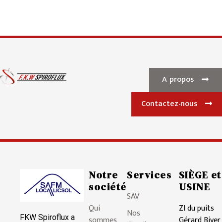
loading. For more related info,
...
FAQs and issues please refer
to
DearFlip WordPress
Flipbook Plugin Help
documentation.
A propos
Contactez-nous
Notre
Services
SIÈGE et
société
USINE
SAV
Qui
ZI du puits
Nos
FKW Spiroflux a
sommes
Gérard Biver